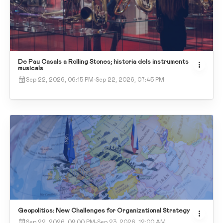
De Pau Casals a Rolling Stones; historia dels instruments
musicals
Sep 22, 2026, 06:15 PM
-
Sep 22, 2026, 07:45 PM
Geopolitics: New Challenges for Organizational Strategy
Sep 22, 2026, 09:00 PM
-
Sep 23, 2026, 12:00 AM